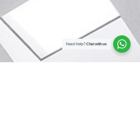
Need Help?
Chat with us
Menu
Beranda
Perawatan
Produk