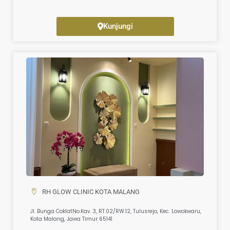
Kunjungi
RH GLOW CLINIC KOTA MALANG
Jl. Bunga CoklatNo.Kav. 3, RT.02/RW.12, Tulusrejo, Kec. Lowokwaru,
Kota Malang, Jawa Timur 65141