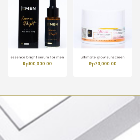
essence bright serum for men
ultimate glow sunscreen
Rp
100,000.00
Rp
70,000.00
Tambah ke keranjang
Tambah ke keranjang