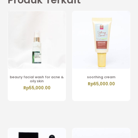
beauty facial wash for acne &
soothing cream
oily skin
Rp
65,000.00
Rp
55,000.00
Tambah ke keranjang
Tambah ke keranjang