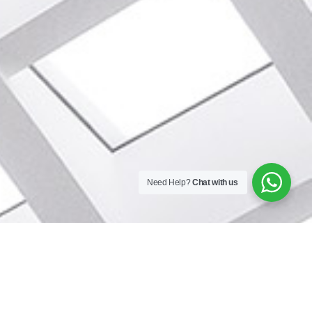
Need Help?
Chat with us
Menu
Beranda
Perawatan
Produk