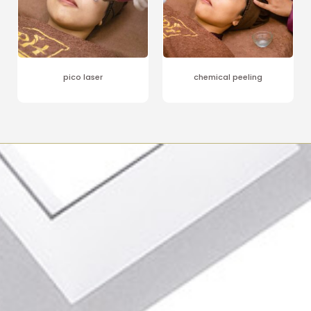
pico laser
chemical peeling
Reservasi
Reservasi