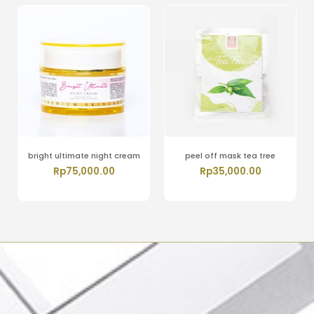
bright ultimate night cream
peel off mask tea tree
Rp
75,000.00
Rp
35,000.00
Tambah ke keranjang
Tambah ke keranjang