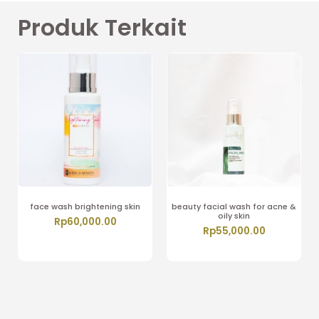
Produk Terkait
face wash brightening skin
beauty facial wash for acne &
oily skin
Rp
60,000.00
Rp
55,000.00
Tambah ke keranjang
Tambah ke keranjang