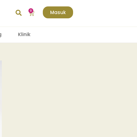
Masuk
g
Klinik