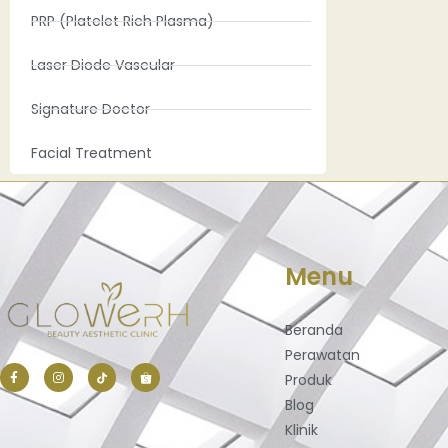
PRP (Platelet Rich Plasma)
Laser Diode Vascular
Signature Doctor
Facial Treatment
Menu
Beranda
Perawatan
Produk
Blog
Klinik