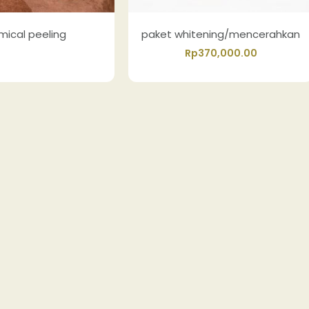
mical peeling
paket whitening/mencerahkan
Rp
370,000.00
Reservasi
Beli Sekarang