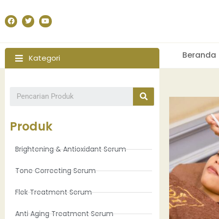
Beranda
Kategori
Produk
Brightening & Antioxidant Serum
Tone Correcting Serum
Flek Treatment Serum
Anti Aging Treatment Serum