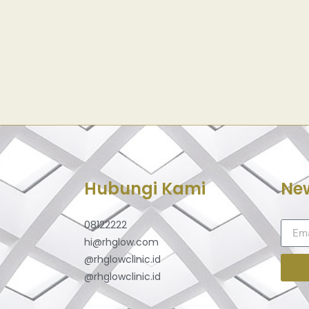
Hubungi Kami
New
08122222
hi@rhglow.com
@rhglowclinic.id
@rhglowclinic.id