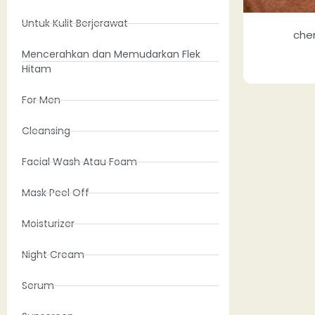
Untuk Kulit Berjerawat
che
Mencerahkan dan Memudarkan Flek
Hitam
For Men
Cleansing
Facial Wash Atau Foam
Mask Peel Off
Moisturizer
Night Cream
Serum