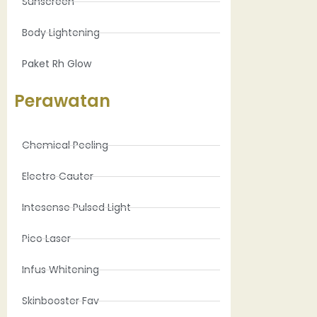
Sunscreen
Body Lightening
Paket Rh Glow
Perawatan
Chemical Peeling
Electro Cauter
Intesense Pulsed Light
Pico Laser
Infus Whitening
Skinbooster Fav